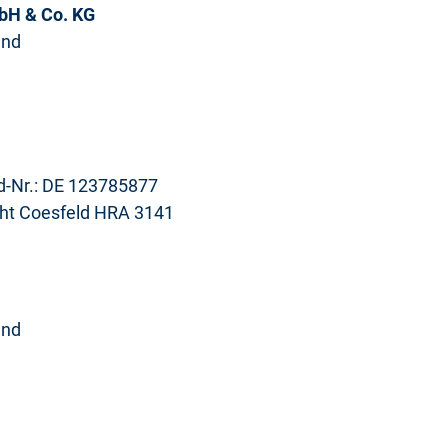
bH & Co. KG
and
Id-Nr.: DE 123785877
icht Coesfeld HRA 3141
and