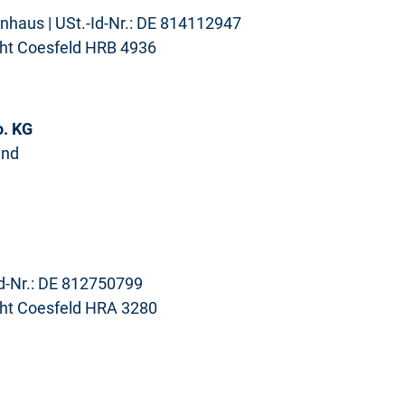
enhaus | USt.-Id-Nr.: DE 814112947
icht Coesfeld HRB 4936
. KG
and
Id-Nr.: DE 812750799
icht Coesfeld HRA 3280