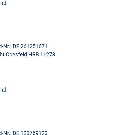
and
Id-Nr.: DE 261251671
icht Coesfeld HRB 11273
and
Id-Nr.: DE 123769123