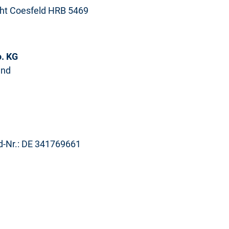
icht Coesfeld HRB 5469
. KG
and
Id-Nr.: DE 341769661