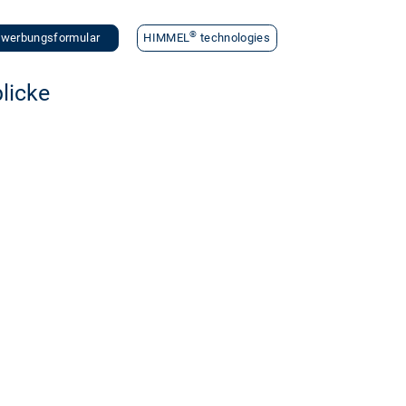
®
werbungsformular
HIMMEL
technologies
licke