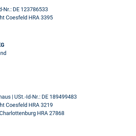
Id-Nr.: DE 123786533
icht Coesfeld HRA 3395
KG
and
haus | USt.-Id-Nr.: DE 189499483
icht Coesfeld HRA 3219
ht Charlottenburg HRA 27868